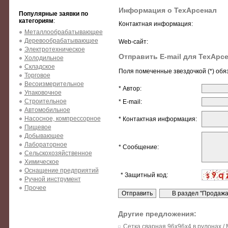
Информация о ТехАрсенал
Популярные заявки по
категориям
:
Контактная информация:
Металлообрабатывающее
Деревообрабатывающее
Web-сайт:
Электротехническое
Отправить E-mail для ТехАрс
Холодильное
Складское
Поля помеченные звездочкой (*) обя
Торговое
Весоизмерительное
* Автор:
Упаковочное
Строительное
* E-mail:
Автомобильное
Насосное, компрессорное
* Контактная информация:
Пищевое
Добывающее
Лабораторное
* Сообщение:
Сельскохозяйственное
Химическое
Оснащение предприятий
* Защитный код:
Ручной инструмент
Прочее
Другие предложения:
Сетка сварная 96х96х4 в рулонах / M