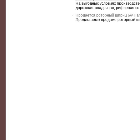
На выгодных условиях производство
дорожная, кладочная, рифленая со ск
Продается роторный шприц б/у Ha
Предлогаем к продаже роторный шп