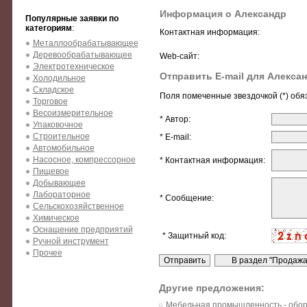
Информация о Александр
Популярные заявки по
категориям
:
Контактная информация:
Металлообрабатывающее
Деревообрабатывающее
Web-сайт:
Электротехническое
Отправить E-mail для Алекса
Холодильное
Складское
Поля помеченные звездочкой (*) обя
Торговое
Весоизмерительное
* Автор:
Упаковочное
Строительное
* E-mail:
Автомобильное
Насосное, компрессорное
* Контактная информация:
Пищевое
Добывающее
Лабораторное
* Сообщение:
Сельскохозяйственное
Химическое
Оснащение предприятий
* Защитный код:
Ручной инструмент
Прочее
Другие предложения:
Мебельная промышленность - обо