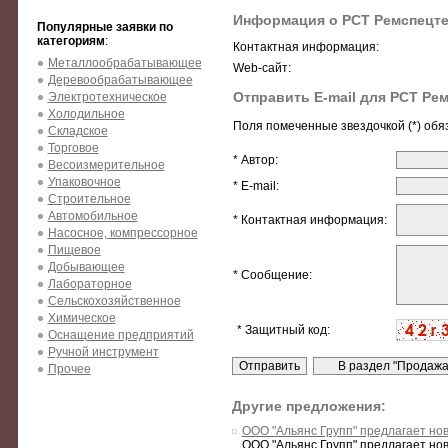
Информация о РСТ Ремспецте
Популярные заявки по
категориям
:
Контактная информация:
Металлообрабатывающее
Web-сайт:
Деревообрабатывающее
Отправить E-mail для РСТ Ре
Электротехническое
Холодильное
Поля помеченные звездочкой (*) обя
Складское
Торговое
* Автор:
Весоизмерительное
Упаковочное
* E-mail:
Строительное
Автомобильное
* Контактная информация:
Насосное, компрессорное
Пищевое
Добывающее
* Сообщение:
Лабораторное
Сельскохозяйственное
Химическое
* Защитный код:
Оснащение предприятий
Ручной инструмент
Прочее
Другие предложения:
ООО "Альянс Групп" предлагает но
ООО "Альянс Групп" предлагает но