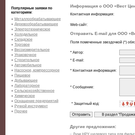
Информация о ООО «Вест Це
Популярные заявки по
категориям
:
Контактная информация:
Металлообрабатывающее
Деревообрабатывающее
Web-сайт:
Электротехническое
Отправить E-mail для ООО «В
Холодильное
Складское
Поля помеченные звездочкой (*) обя
Торговое
Весоизмерительное
* Автор:
Упаковочное
Строительное
* E-mail:
Автомобильное
Насосное, компрессорное
* Контактная информация:
Пищевое
Добывающее
Лабораторное
* Сообщение:
Сельскохозяйственное
Химическое
Оснащение предприятий
* Защитный код:
Ручной инструмент
Прочее
Другие предложения:
Лучи НРУ щелевого типа для филь