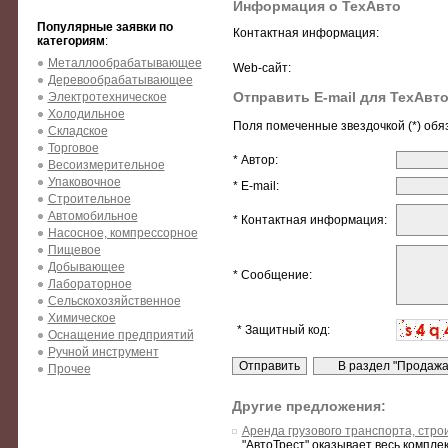
Информация о ТехАвто
Популярные заявки по
Контактная информация:
категориям
:
Металлообрабатывающее
Web-сайт:
Деревообрабатывающее
Отправить E-mail для ТехАвт
Электротехническое
Холодильное
Поля помеченные звездочкой (*) обя
Складское
Торговое
* Автор:
Весоизмерительное
Упаковочное
* E-mail:
Строительное
Автомобильное
* Контактная информация:
Насосное, компрессорное
Пищевое
Добывающее
* Сообщение:
Лабораторное
Сельскохозяйственное
Химическое
* Защитный код:
Оснащение предприятий
Ручной инструмент
Прочее
Другие предложения:
Аренда грузового транспорта, стр
"АвтоТрест" оказывает весь компле