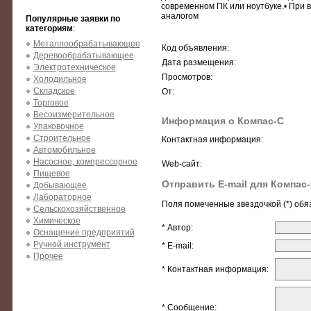
современном ПК или ноутбуке.• При 
аналогом
Популярные заявки по
категориям
:
Металлообрабатывающее
Код объявления:
Деревообрабатывающее
Дата размещения:
Электротехническое
Просмотров:
Холодильное
Складское
От:
Торговое
Весоизмерительное
Информация о Компас-С
Упаковочное
Строительное
Контактная информация:
Автомобильное
Насосное, компрессорное
Web-сайт:
Пищевое
Отправить E-mail для Компас
Добывающее
Лабораторное
Поля помеченные звездочкой (*) обя
Сельскохозяйственное
Химическое
* Автор:
Оснащение предприятий
Ручной инструмент
* E-mail:
Прочее
* Контактная информация:
* Сообщение: