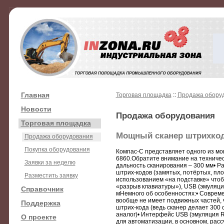
Главная
Торговая площадка
::
Продажа обору
Новости
Продажа оборудования
Торговая площадка
Мощный сканер штрихкод
Продажа оборудования
Покупка оборудования
Компас-С представляет одного из мо
6860.Обратите внимание на техничес
Заявки за неделю
дальность сканирования – 300 мм• Р
штрих-кодов (замятых, потёртых, пло
Разместить заявку
использованием «на подставке» чтоб
«разрыв клавиатуры»), USB (эмуляци
Справочник
мНемного об особенностях:• Совреме
вообще не имеет подвижных частей, 
Поддержка
штрих-кода (ведь сканер делает 300 
аналог)• Интерфейс USB (эмуляция R
О проекте
для автоматизации, в основном, расс