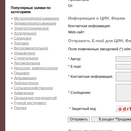
От:
Популярные заявки по
категориям
:
Информация о ЦИН, Фирма
Металлообрабатывающее
Деревообрабатывающее
Контактная информация:
Электротехническое
Web-сайт:
Холодильное
Складское
Отправить E-mail для ЦИН, Ф
Торговое
Весоизмерительное
Поля помеченные звездочкой (*) обя
Упаковочное
Строительное
* Автор:
Автомобильное
* E-mail:
Насосное, компрессорное
Пищевое
* Контактная информация:
Добывающее
Лабораторное
Сельскохозяйственное
* Сообщение:
Химическое
Оснащение предприятий
Ручной инструмент
Прочее
* Защитный код: