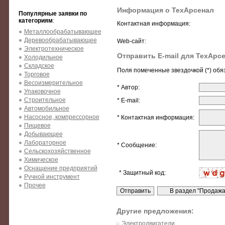
Информация о ТехАрсенал
Популярные заявки по
категориям
:
Контактная информация:
Металлообрабатывающее
Деревообрабатывающее
Web-сайт:
Электротехническое
Отправить E-mail для ТехАрс
Холодильное
Складское
Поля помеченные звездочкой (*) обя
Торговое
Весоизмерительное
* Автор:
Упаковочное
Строительное
* E-mail:
Автомобильное
Насосное, компрессорное
* Контактная информация:
Пищевое
Добывающее
Лабораторное
* Сообщение:
Сельскохозяйственное
Химическое
Оснащение предприятий
* Защитный код:
Ручной инструмент
Прочее
Другие предложения:
Электродвигатели