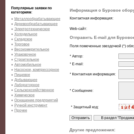
Популярные заявки по
Информация о Буровое обору
категориям
:
Контактная информация:
Металлообрабатывающее
Деревообрабатывающее
Web-сайт:
Электротехническое
Холодильное
Отправить E-mail для Бурово
Складское
Торговое
Поля помеченные звездочкой (*) обя
Весоизмерительное
Упаковочное
* Автор:
Строительное
* E-mail:
Автомобильное
Насосное, компрессорное
* Контактная информация:
Пищевое
Добывающее
Лабораторное
Сельскохозяйственное
* Сообщение:
Химическое
Оснащение предприятий
Ручной инструмент
* Защитный код:
Прочее
Другие предложения: