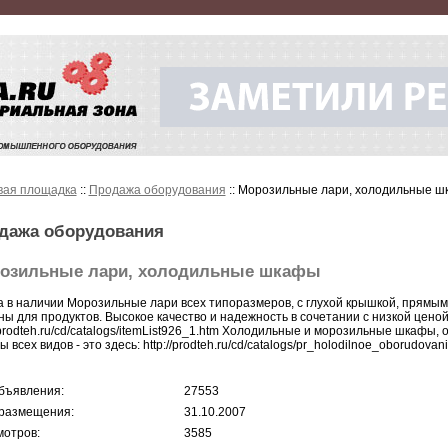
вая площадка
::
Продажа оборудования
:: Морозильные лари, холодильные 
дажа оборудования
озильные лари, холодильные шкафы
а в наличии Морозильные лари всех типоразмеров, с глухой крышкой, прямым 
ны для продуктов. Высокое качество и надежность в сочетании с низкой ценой
//prodteh.ru/cd/catalogs/itemList926_1.htm Холодильные и морозильные шкаф
 всех видов - это здесь: http://prodteh.ru/cd/catalogs/pr_holodilnoe_oborudovan
бъявления:
27553
размещения:
31.10.2007
отров:
3585