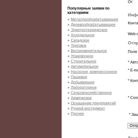
От:
Популярные заявки по
категориям
:
Инф
Металлообрабатывающее
Конта
Деревообрабатывающее
Электротехническое
Web-с
Холодильное
Складское
Отпр
Торговое
Весоизмерительное
Поля 
Упаковочное
Строительное
* Авт
Автомобильное
* E-ma
Насосное, компрессорное
Пищевое
* Кон
Добывающее
Лабораторное
Сельскохозяйственное
* Соо
Химическое
Оснащение предприятий
Ручной инструмент
Прочее
* За