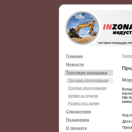
Главная
Торго
Новости
Про
Торговая площадка
Мор
Продажа оборудования
Покупка оборудования
Всегд
корзи
Заявки за неделю
http:
камеры
Разместить заявку
Справочник
Код о
Поддержка
Дата 
О проекте
Просм