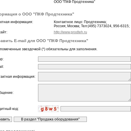
ООО "ПКФ Продтехника"
ормация о ООО "ПКФ Продтехника"
ктная информация:
Контактное лицо: Продтехника;
Россия; Москва; Тел:(495) 7373024, 956-6315;
айт:
http://www.prodteh.ru
авить E-mail для ООО "ПКФ Продтехника"
помеченные звездочкой (*) обязательны для заполнения.
ор:
il:
тактная информация:
бщение:
щитный код: