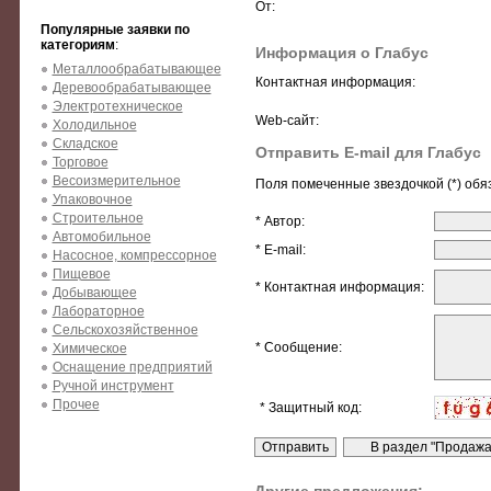
От:
Популярные заявки по
категориям
:
Информация о Глабус
Металлообрабатывающее
Контактная информация:
Деревообрабатывающее
Электротехническое
Web-сайт:
Холодильное
Складское
Отправить E-mail для Глабус
Торговое
Весоизмерительное
Поля помеченные звездочкой (*) обя
Упаковочное
Строительное
* Автор:
Автомобильное
* E-mail:
Насосное, компрессорное
Пищевое
* Контактная информация:
Добывающее
Лабораторное
Сельскохозяйственное
* Сообщение:
Химическое
Оснащение предприятий
Ручной инструмент
Прочее
* Защитный код: