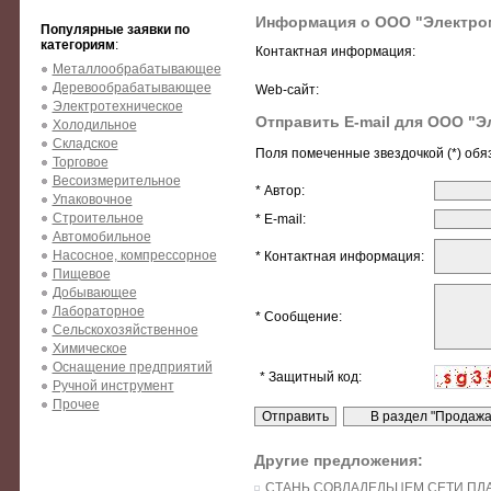
Информация о ООО "Электро
Популярные заявки по
категориям
:
Контактная информация:
Металлообрабатывающее
Деревообрабатывающее
Web-сайт:
Электротехническое
Отправить E-mail для ООО "Э
Холодильное
Складское
Поля помеченные звездочкой (*) обя
Торговое
Весоизмерительное
* Автор:
Упаковочное
Строительное
* E-mail:
Автомобильное
Насосное, компрессорное
* Контактная информация:
Пищевое
Добывающее
Лабораторное
* Сообщение:
Сельскохозяйственное
Химическое
Оснащение предприятий
* Защитный код:
Ручной инструмент
Прочее
Другие предложения:
СТАНЬ СОВЛАДЕЛЬЦЕМ СЕТИ ПЛАТЕ