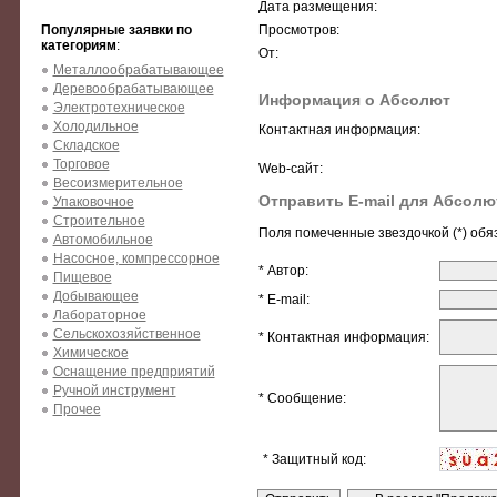
Дата размещения:
Популярные заявки по
Просмотров:
категориям
:
От:
Металлообрабатывающее
Деревообрабатывающее
Информация о Абсолют
Электротехническое
Холодильное
Контактная информация:
Складское
Торговое
Web-сайт:
Весоизмерительное
Отправить E-mail для Абсолю
Упаковочное
Строительное
Поля помеченные звездочкой (*) обя
Автомобильное
Насосное, компрессорное
* Автор:
Пищевое
Добывающее
* E-mail:
Лабораторное
Сельскохозяйственное
* Контактная информация:
Химическое
Оснащение предприятий
Ручной инструмент
* Сообщение:
Прочее
* Защитный код: