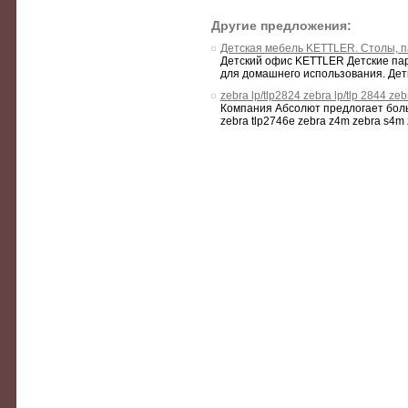
Другие предложения:
Детская мебель KETTLER. Столы, па
Детский офис KETTLER Детские па
для домашнего использования. Дети 
zebra lp/tlp2824 zebra lp/tlp 2844 ze
Компания Абсолют предлогает большо
zebra tlp2746e zebra z4m zebra s4m 