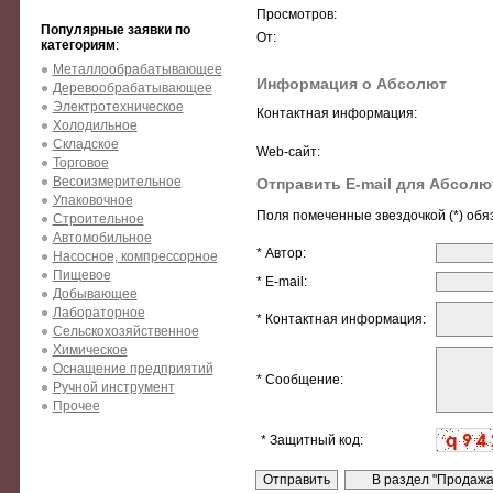
Просмотров:
Популярные заявки по
От:
категориям
:
Металлообрабатывающее
Информация о Абсолют
Деревообрабатывающее
Электротехническое
Контактная информация:
Холодильное
Складское
Web-сайт:
Торговое
Весоизмерительное
Отправить E-mail для Абсолю
Упаковочное
Поля помеченные звездочкой (*) обя
Строительное
Автомобильное
* Автор:
Насосное, компрессорное
Пищевое
* E-mail:
Добывающее
Лабораторное
* Контактная информация:
Сельскохозяйственное
Химическое
Оснащение предприятий
* Сообщение:
Ручной инструмент
Прочее
* Защитный код: