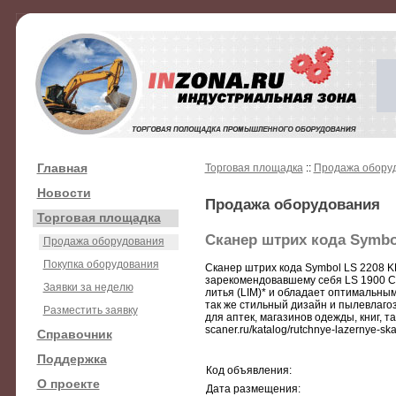
Главная
Торговая площадка
::
Продажа обору
Новости
Продажа оборудования
Торговая площадка
Сканер штрих кода Symbo
Продажа оборудования
Покупка оборудования
Сканер штрих кода Symbol LS 2208 K
зарекомендовавшему себя LS 1900 Co
Заявки за неделю
литья (LIM)* и обладает оптимальным
так же стильный дизайн и пылевлаго
Разместить заявку
для аптек, магазинов одежды, книг, т
scaner.ru/katalog/rutchnye-lazernye-s
Справочник
Поддержка
Код объявления:
О проекте
Дата размещения: