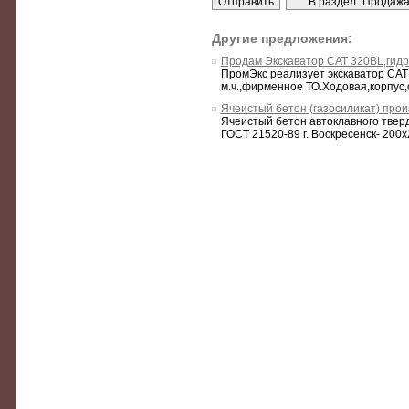
Другие предложения:
Продам Экскаватор CAT 320BL,гидр
ПромЭкс реализует экскаватор CAT 
м.ч.,фирменное ТО.Ходовая,корпус,с
Ячеистый бетон (газосиликат) прои
Ячеистый бетон автоклавного тве
ГОСТ 21520-89 г. Воскресенск- 200х