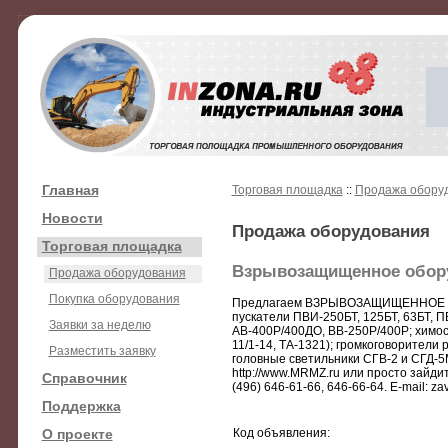
Главная
Торговая площадка
::
Продажа обору
Новости
Продажа оборудования
Торговая площадка
Взрывозащищенное оборудо
Продажа оборудования
Покупка оборудования
Предлагаем ВЗРЫВОЗАЩИЩЕННОЕ ОБ
пускатели ПВИ-250БТ, 125БТ, 63БТ, 
Заявки за неделю
АВ-400Р/400ДО, ВВ-250Р/400Р; химос
11/1-14, ТА-1321); громкоговорител
Разместить заявку
головные светильники СГВ-2 и СГД-5
http://www.MRMZ.ru или просто зайдите 
Справочник
(496) 646-61-66, 646-66-64. E-mail: 
Поддержка
О проекте
Код объявления: