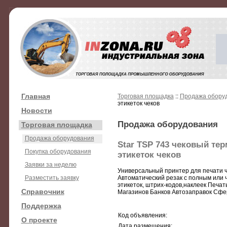
Главная
Торговая площадка
::
Продажа обору
этикеток чеков
Новости
Продажа оборудования
Торговая площадка
Продажа оборудования
Star TSP 743 чековый тер
Покупка оборудования
этикеток чеков
Заявки за неделю
Универсальный принтер для печати че
Разместить заявку
Автоматический резак с полным или
этикеток, штрих-кодов,наклеек Печат
Справочник
Магазинов Банков Автозаправок Сфе
Поддержка
Код объявления:
О проекте
Дата размещения: