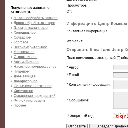
Просмотров:
Популярные заявки по
От:
категориям
:
Металлообрабатывающее
Деревообрабатывающее
Информация о Центр Компью
Электротехническое
Контактная информация:
Холодильное
Складское
Web-сайт:
Торговое
Весоизмерительное
Отправить E-mail для Центр 
Упаковочное
Строительное
Поля помеченные звездочкой (*) обя
Автомобильное
Насосное, компрессорное
* Автор:
Пищевое
* E-mail:
Добывающее
Лабораторное
* Контактная информация:
Сельскохозяйственное
Химическое
Оснащение предприятий
* Сообщение:
Ручной инструмент
Прочее
* Защитный код: