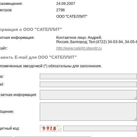
размещения:
24.09.2007
отров:
2796
ООО "САТЕЛЛИТ"
ормация о ООО "САТЕЛЛИТ"
ктная информация:
Контактное лицо: Андрей;
Россия; Белгород; Тел:(4722) 34-03-94, 34-05-6
айт:
http://www.satellit.siteedit.ru
авить E-mail для ООО "САТЕЛЛИТ"
помеченные звездочкой (*) обязательны для заполнения.
ор:
il:
тактная информация:
бщение:
щитный код: