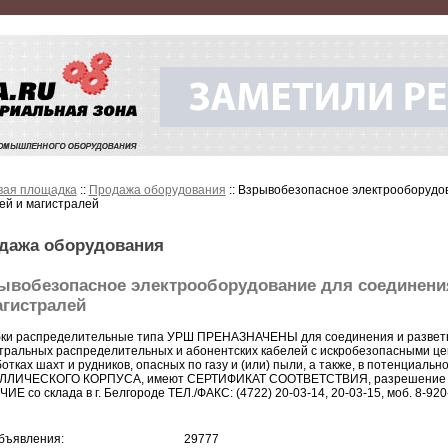
вая площадка
::
Продажа оборудования
:: Взрывобезопасное электрооборудо
ей и магистралей
дажа оборудования
ывобезопасное электрооборудование для соединения
агистралей
ки распределительные типа УРШ ПРЕНАЗНАЧЕНЫ для соединения и разветв
тральных распределительных и абонентских кабелей с искробезопасными це
отках шахт и рудников, опасных по газу и (или) пыли, а также, в потенциальн
ЛЛИЧЕСКОГО КОРПУСА, имеют СЕРТИФИКАТ СООТВЕТСТВИЯ, разрешение 
ИЕ со склада в г. Белгороде ТЕЛ./ФАКС: (4722) 20-03-14, 20-03-15, моб. 8-9
бъявления:
29777