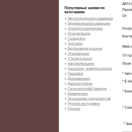
Дата 
Популярные заявки по
Просм
категориям
:
От:
Металлообрабатывающее
Деревообрабатывающее
Инф
Электротехническое
Холодильное
Конта
Складское
Торговое
Web-с
Весоизмерительное
Упаковочное
Отпр
Строительное
Автомобильное
Поля 
Насосное, компрессорное
Пищевое
* Авт
Добывающее
* E-ma
Лабораторное
Сельскохозяйственное
* Кон
Химическое
Оснащение предприятий
Ручной инструмент
* Соо
Прочее
* За