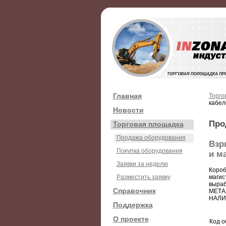
Главная
Торго
кабел
Новости
Про
Торговая площадка
Продажа оборудования
Взр
Покупка оборудования
и м
Заявки за неделю
Короб
Разместить заявку
магис
выраб
Справочник
МЕТА
НАЛИЧ
Поддержка
О проекте
Код о