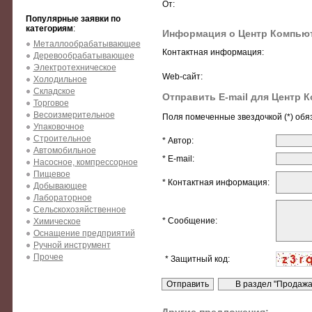
От:
Популярные заявки по
категориям
:
Информация о Центр Компью
Металлообрабатывающее
Контактная информация:
Деревообрабатывающее
Электротехническое
Web-сайт:
Холодильное
Складское
Отправить E-mail для Центр 
Торговое
Весоизмерительное
Поля помеченные звездочкой (*) обя
Упаковочное
Строительное
* Автор:
Автомобильное
* E-mail:
Насосное, компрессорное
Пищевое
* Контактная информация:
Добывающее
Лабораторное
Сельскохозяйственное
* Сообщение:
Химическое
Оснащение предприятий
Ручной инструмент
Прочее
* Защитный код: