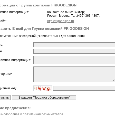
рмация о Группа компаний FRIGODESIGN
ктная информация:
Контактное лицо: Виктор;
Россия; Москва; Тел:(495) 363-4307;
айт:
http://frigodesign.ru
авить E-mail для Группа компаний FRIGODESIGN
помеченные звездочкой (*) обязательны для заполнения.
ор:
il:
тактная информация:
бщение:
щитный код:
ие предложения:
окислородная и плазменная резка металла