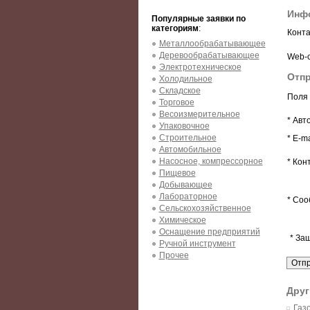
Инфо
Популярные заявки по
категориям
:
Конта
Металлообрабатывающее
Деревообрабатывающее
Web-с
Электротехническое
Отпр
Холодильное
Складское
Поля 
Торговое
Весоизмерительное
* Авт
Упаковочное
Строительное
* E-ma
Автомобильное
Насосное, компрессорное
* Кон
Пищевое
Добывающее
Лабораторное
* Соо
Сельскохозяйственное
Химическое
Оснащение предприятий
* За
Ручной инструмент
Прочее
Друг
Газ