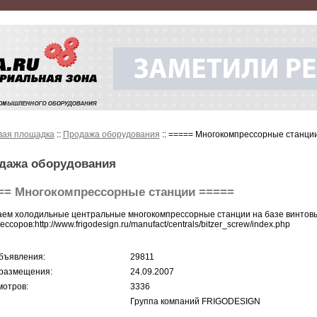
вая площадка
::
Продажа оборудования
:: ===== Многокомпрессорные станци
дажа оборудования
== Многокомпрессорные станции =====
ем холодильные центральные многокомпрессорные станции на базе винтов
ссоров:http://www.frigodesign.ru/manufact/centrals/bitzer_screw/index.php
бъявления:
29811
размещения:
24.09.2007
отров:
3336
Группа компаний FRIGODESIGN