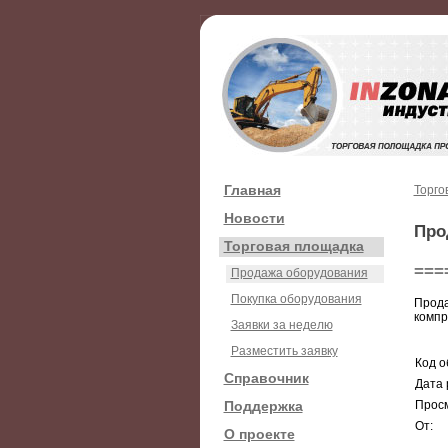
Главная
Торго
Новости
Про
Торговая площадка
===
Продажа оборудования
Покупка оборудования
Прода
компре
Заявки за неделю
Разместить заявку
Код о
Справочник
Дата 
Поддержка
Просм
От:
О проекте