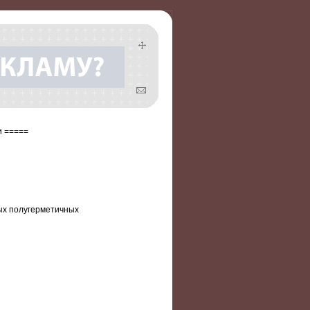
и =====
ых полугерметичных