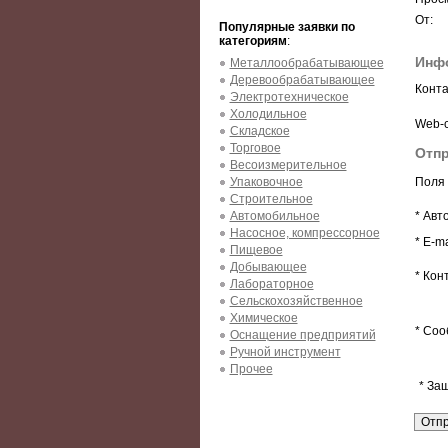
От:
Популярные заявки по
категориям
:
Инфо
Металлообрабатывающее
Деревообрабатывающее
Конта
Электротехническое
Холодильное
Web-с
Складское
Торговое
Отпр
Весоизмерительное
Упаковочное
Поля 
Строительное
Автомобильное
* Авт
Насосное, компрессорное
* E-ma
Пищевое
Добывающее
* Кон
Лабораторное
Сельскохозяйственное
Химическое
* Соо
Оснащение предприятий
Ручной инструмент
Прочее
* За