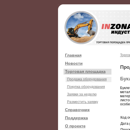
Главная
Торго
Новости
Про
Торговая площадка
Бук
Продажа оборудования
Покупка оборудования
Букле
метал
Заявки за неделю
матер
листо
Разместить заявку
особе
Справочник
Поддержка
Код о
Дата 
О проекте
Просм