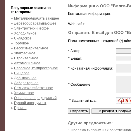
Информация о ООО "Волго-В
Популярные заявки по
категориям
:
Контактная информация:
Металлообрабатывающее
Деревообрабатывающее
Web-сайт:
Электротехническое
Отправить E-mail для ООО "В
Холодильное
Складское
Поля помеченные звездочкой (*) обя
Торговое
Весоизмерительное
* Автор:
Упаковочное
Строительное
* E-mail:
Автомобильное
Насосное, компрессорное
* Контактная информация:
Пищевое
Добывающее
Лабораторное
* Сообщение:
Сельскохозяйственное
Химическое
Оснащение предприятий
* Защитный код:
Ручной инструмент
Прочее
Другие предложения:
Продажа типовых НКУ собственног