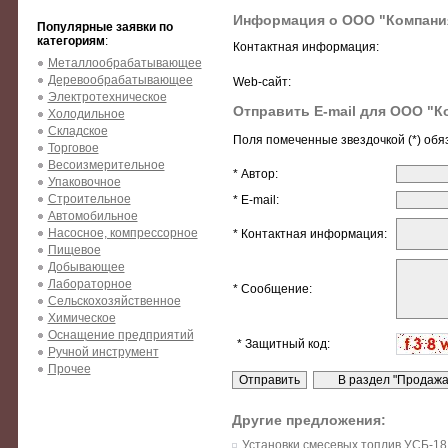
Информация о ООО "Компания
Популярные заявки по
категориям
:
Контактная информация:
Металлообрабатывающее
Деревообрабатывающее
Web-сайт:
Электротехническое
Отправить E-mail для ООО "К
Холодильное
Складское
Поля помеченные звездочкой (*) обя
Торговое
Весоизмерительное
* Автор:
Упаковочное
Строительное
* E-mail:
Автомобильное
Насосное, компрессорное
* Контактная информация:
Пищевое
Добывающее
Лабораторное
* Сообщение:
Сельскохозяйственное
Химическое
Оснащение предприятий
* Защитный код:
Ручной инструмент
Прочее
Другие предложения:
Установки смесевых топлив УСБ-18