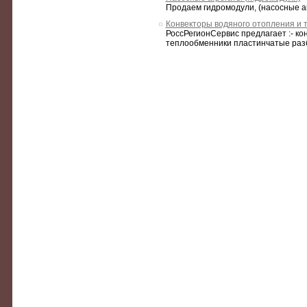
Продаем гидромодули, (насосные агре
Конвекторы водяного отопления и 
РоссРегионСервис предлагает :- 
теплообменники пластинчатые разб