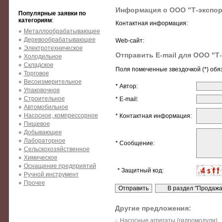
Информация о ООО "Т-экспор
Популярные заявки по
категориям
:
Контактная информация:
Металлообрабатывающее
Деревообрабатывающее
Web-сайт:
Электротехническое
Отправить E-mail для ООО "Т
Холодильное
Складское
Поля помеченные звездочкой (*) обя
Торговое
Весоизмерительное
* Автор:
Упаковочное
Строительное
* E-mail:
Автомобильное
Насосное, компрессорное
* Контактная информация:
Пищевое
Добывающее
Лабораторное
* Сообщение:
Сельскохозяйственное
Химическое
Оснащение предприятий
* Защитный код:
Ручной инструмент
Прочее
Другие предложения:
Насосные агрегаты (гидромодули)