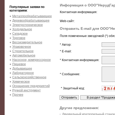
Информация о ООО"НерудГар
Популярные заявки по
категориям
:
Контактная информация:
Металлообрабатывающее
Деревообрабатывающее
Web-сайт:
Электротехническое
Отправить E-mail для ООО"Н
Холодильное
Складское
Поля помеченные звездочкой (*) обя
Торговое
Весоизмерительное
* Автор:
Упаковочное
Строительное
* E-mail:
Автомобильное
Насосное, компрессорное
* Контактная информация:
Пищевое
Добывающее
Лабораторное
* Сообщение:
Сельскохозяйственное
Химическое
Оснащение предприятий
* Защитный код:
Ручной инструмент
Прочее
Другие предложения:
Двухвальный круглопильный станок