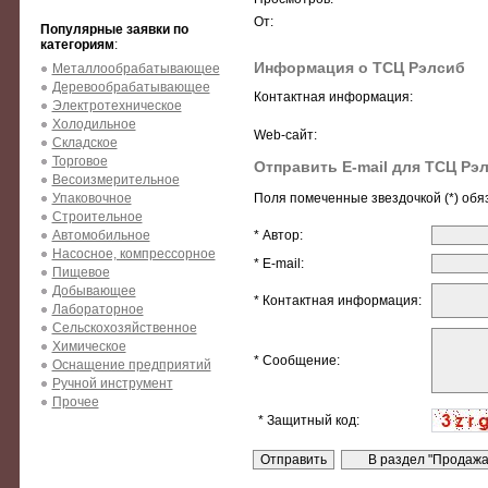
От:
Популярные заявки по
категориям
:
Информация о ТСЦ Рэлсиб
Металлообрабатывающее
Деревообрабатывающее
Контактная информация:
Электротехническое
Холодильное
Web-сайт:
Складское
Торговое
Отправить E-mail для ТСЦ Рэ
Весоизмерительное
Упаковочное
Поля помеченные звездочкой (*) обя
Строительное
Автомобильное
* Автор:
Насосное, компрессорное
* E-mail:
Пищевое
Добывающее
* Контактная информация:
Лабораторное
Сельскохозяйственное
Химическое
* Сообщение:
Оснащение предприятий
Ручной инструмент
Прочее
* Защитный код: