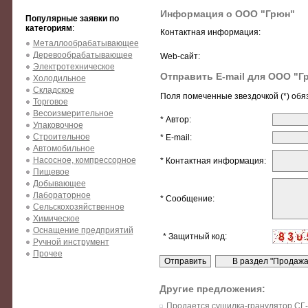
Информация о ООО "Грюн"
Популярные заявки по
категориям
:
Контактная информация:
Металлообрабатывающее
Деревообрабатывающее
Web-сайт:
Электротехническое
Отправить E-mail для ООО "Г
Холодильное
Складское
Поля помеченные звездочкой (*) обя
Торговое
Весоизмерительное
* Автор:
Упаковочное
Строительное
* E-mail:
Автомобильное
Насосное, компрессорное
* Контактная информация:
Пищевое
Добывающее
Лабораторное
* Сообщение:
Сельскохозяйственное
Химическое
Оснащение предприятий
* Защитный код:
Ручной инструмент
Прочее
Другие предложения:
Продается сушилка-гранулятор СГ