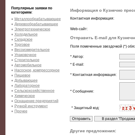
Популярные заявки по
Информация о Кузнечно прес
категориям
:
Контактная информация:
Металлообрабатывающее
Деревообрабатывающее
Web-сайт:
Электротехническое
Холодильное
Отправить E-mail для Кузнеч
Складское
Торговое
Поля помеченные звездочкой (*) обя
Весоизмерительное
Упаковочное
* Автор:
Строительное
* E-mail:
Автомобильное
Насосное, компрессорное
* Контактная информация:
Пищевое
Добывающее
Лабораторное
Сельскохозяйственное
* Сообщение:
Химическое
Оснащение предприятий
Ручной инструмент
* Защитный код:
Прочее
Другие предложения: