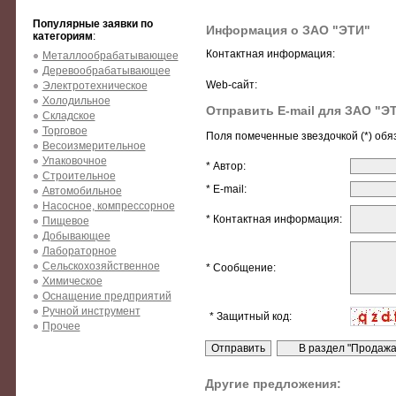
Популярные заявки по
Информация о ЗАО "ЭТИ"
категориям
:
Контактная информация:
Металлообрабатывающее
Деревообрабатывающее
Web-сайт:
Электротехническое
Холодильное
Отправить E-mail для ЗАО "Э
Складское
Торговое
Поля помеченные звездочкой (*) обя
Весоизмерительное
Упаковочное
* Автор:
Строительное
* E-mail:
Автомобильное
Насосное, компрессорное
* Контактная информация:
Пищевое
Добывающее
Лабораторное
Сельскохозяйственное
* Сообщение:
Химическое
Оснащение предприятий
Ручной инструмент
* Защитный код:
Прочее
Другие предложения: