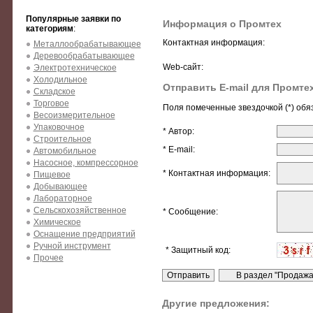
Популярные заявки по
Информация о Промтех
категориям
:
Контактная информация:
Металлообрабатывающее
Деревообрабатывающее
Web-сайт:
Электротехническое
Холодильное
Отправить E-mail для Промте
Складское
Торговое
Поля помеченные звездочкой (*) обя
Весоизмерительное
Упаковочное
* Автор:
Строительное
* E-mail:
Автомобильное
Насосное, компрессорное
* Контактная информация:
Пищевое
Добывающее
Лабораторное
Сельскохозяйственное
* Сообщение:
Химическое
Оснащение предприятий
Ручной инструмент
* Защитный код:
Прочее
Другие предложения: