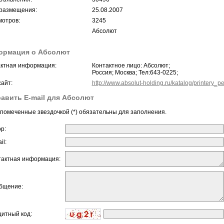
размещения:
25.08.2007
отров:
3245
Абсолют
ормация о Абсолют
ктная информация:
Контактное лицо: Абсолют;
Россия; Москва; Тел:643-0225;
айт:
http://www.absolut-holding.ru/katalog/printery_
авить E-mail для Абсолют
помеченные звездочкой (*) обязательны для заполнения.
ор:
il:
тактная информация:
бщение:
щитный код: