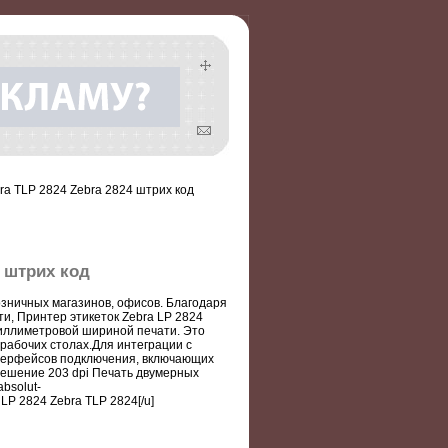
bra TLP 2824 Zebra 2824 штрих код
4 штрих код
озничных магазинов, офисов. Благодаря
и, Принтер этикеток Zebra LP 2824
миллиметровой шириной печати. Это
рабочих столах.Для интеграции с
нтерфейсов подключения, включающих
ешение 203 dpi Печать двумерных
bsolut-
 LP 2824 Zebra TLP 2824[/u]