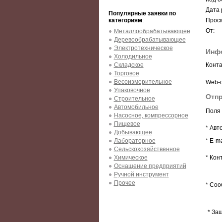
Дата 
Популярные заявки по
категориям
:
Просм
От:
Металлообрабатывающее
Деревообрабатывающее
Электротехническое
Инф
Холодильное
Складское
Конта
Торговое
Весоизмерительное
Web-с
Упаковочное
Отпр
Строительное
Автомобильное
Поля 
Насосное, компрессорное
Пищевое
* Авт
Добывающее
Лабораторное
* E-ma
Сельскохозяйственное
Химическое
* Кон
Оснащение предприятий
Ручной инструмент
Прочее
* Соо
* За