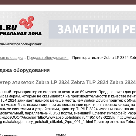
вая площадка
::
Продажа оборудования
:: Принтер этикеток Zebra LP 2824 Ze
дажа оборудования
нтер этикеток Zebra LP 2824 Zebra TLP 2824 Zebra 282
льный термопринтер со скоростью печати до 89 мм/сек. Предназначен для р
 размерам, которые не сказываются на производительности и качестве печат
 TLP 2824 занимает намного меньше места, чем любой другой принтер с 50-
тво может быть незаменимо при использовании принтера в тесных кассах, на 
чными системами и устройствами, принтер TLP/LP 2824 имеет множество и
довательный, параллельный, USB порты, вненшний Ethernet интерфейс.Разр
 кодовООО "Абсолют"http://www.absolut-holding.ru/(495) 643-0225[u=http://www.a
g.ru/katalog/printery_petchati_etiketok_2/pe_001_1.html Принтер этикеток Zebra
бъявления:
30496