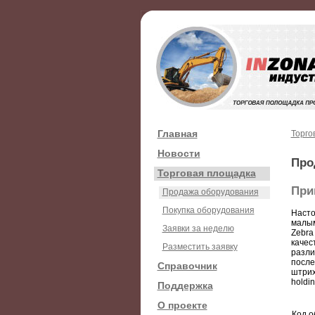
Главная
Торго
Новости
Про
Торговая площадка
При
Продажа оборудования
Покупка оборудования
Насто
малым
Заявки за неделю
Zebra
качес
Разместить заявку
разли
после
Справочник
штрих
holdin
Поддержка
О проекте
Код о