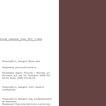
petchati_etiketok_2/pe_001_1.html
Пожалуйста, введите Ваше имя.
Например: pressa@inzona.ru
Например: Адрес: Россия, г. Москва, ул.
Путевая, д.9, оф. 14; Телефон: (495) 311-
54-23; Факс: (495) 311-54-23;
Пожалуйста, введите текст вашего
сообщения.
Пожалуйста, введите код, изображённый
на картинке.
Внимание! Код чувствителен к регистру.