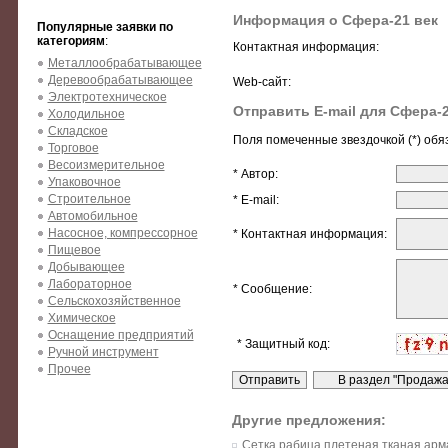
Информация о Сфера-21 век
Популярные заявки по
категориям
:
Контактная информация:
Металлообрабатывающее
Деревообрабатывающее
Web-сайт:
Электротехническое
Отправить E-mail для Сфера-2
Холодильное
Складское
Поля помеченные звездочкой (*) обя
Торговое
Весоизмерительное
* Автор:
Упаковочное
Строительное
* E-mail:
Автомобильное
Насосное, компрессорное
* Контактная информация:
Пищевое
Добывающее
Лабораторное
* Сообщение:
Сельскохозяйственное
Химическое
Оснащение предприятий
* Защитный код:
Ручной инструмент
Прочее
Другие предложения:
Сетка рабица плетеная тканая арм