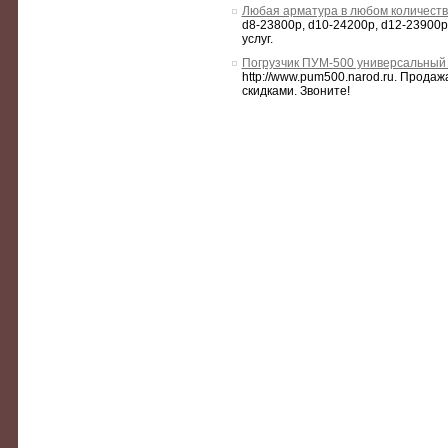
Любая арматура в любом количеств
d8-23800р, d10-24200р, d12-23900р
услуг.
Погрузчик ПУМ-500 универсальный 
http://www.pum500.narod.ru. Прода
скидками. Звоните!