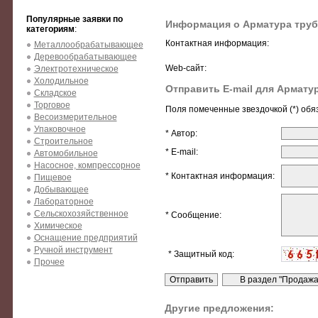
Популярные заявки по
Информация о Арматура труб
категориям
:
Контактная информация:
Металлообрабатывающее
Деревообрабатывающее
Web-сайт:
Электротехническое
Холодильное
Отправить E-mail для Армату
Складское
Торговое
Поля помеченные звездочкой (*) обя
Весоизмерительное
Упаковочное
* Автор:
Строительное
* E-mail:
Автомобильное
Насосное, компрессорное
* Контактная информация:
Пищевое
Добывающее
Лабораторное
Сельскохозяйственное
* Сообщение:
Химическое
Оснащение предприятий
Ручной инструмент
* Защитный код:
Прочее
Другие предложения: