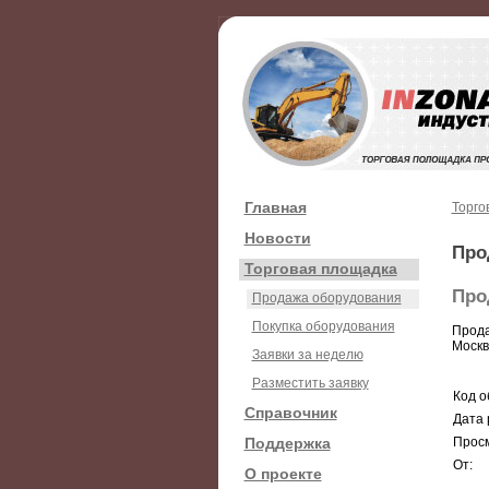
Главная
Торго
Новости
Про
Торговая площадка
Про
Продажа оборудования
Покупка оборудования
Прода
Москв
Заявки за неделю
Разместить заявку
Код о
Справочник
Дата 
Поддержка
Просм
От:
О проекте