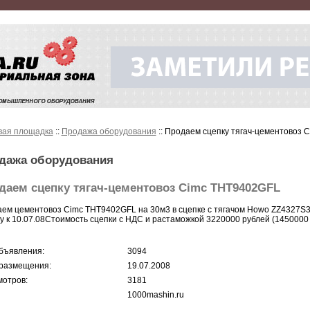
вая площадка
::
Продажа оборудования
:: Продаем сцепку тягач-цементовоз
дажа оборудования
даем сцепку тягач-цементовоз Cimc THT9402GFL
ем цементовоз Cimc THT9402GFL на 30м3 в сцепке с тягачом Howo ZZ4327S
у к 10.07.08Стоимость сцепки с НДС и растаможкой 3220000 рублей (1450000
бъявления:
3094
размещения:
19.07.2008
отров:
3181
1000mashin.ru