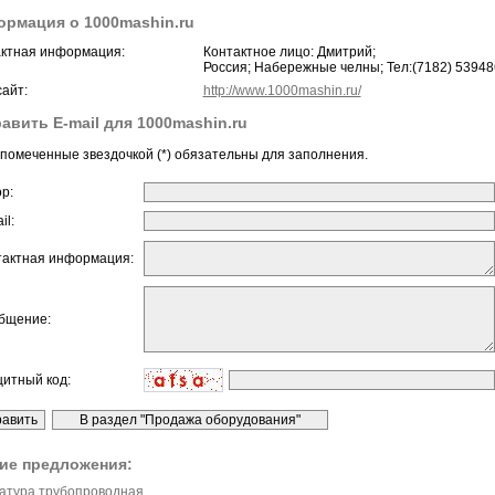
рмация о 1000mashin.ru
ктная информация:
Контактное лицо: Дмитрий;
Россия; Набережные челны; Тел:(7182) 53948
айт:
http://www.1000mashin.ru/
авить E-mail для 1000mashin.ru
помеченные звездочкой (*) обязательны для заполнения.
ор:
il:
тактная информация:
бщение:
щитный код:
ие предложения:
атура трубопроводная