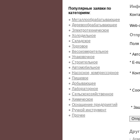
Инфо
Популярные заявки по
категориям
:
Конта
Металлообрабатывающее
Деревообрабатывающее
Web-с
Электротехническое
Отпр
Холодильное
Складское
Поля 
Торговое
Весоизмерительное
* Авт
Упаковочное
Строительное
* E-ma
Автомобильное
Насосное, компрессорное
* Кон
Пищевое
Добывающее
Лабораторное
* Соо
Сельскохозяйственное
Химическое
Оснащение предприятий
* За
Ручной инструмент
Прочее
Друг
Арм