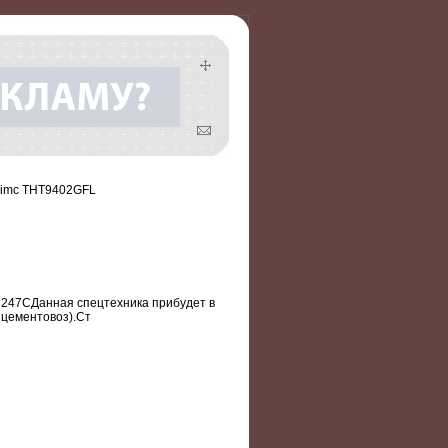
 Cimc THT9402GFL
3247СДанная спецтехника прибудет в
 цементовоз).Ст