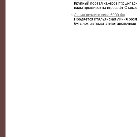
Крупный портал хакеров http://i-h
виды прошивок на игрософт:С секрет
Линия розлива вина 6000 б/ч
Продается итальянская линия розли
бутылок; автомат этикетировочный 3