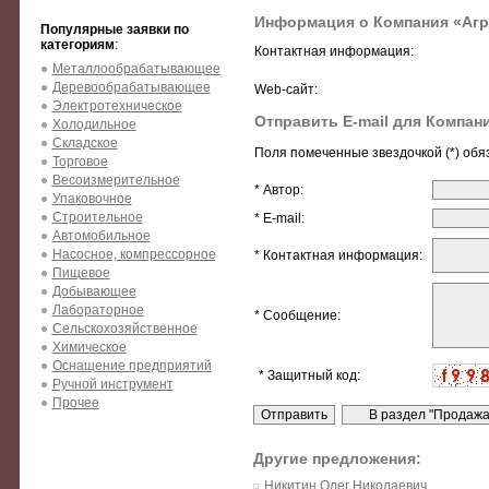
Информация о Компания «Аг
Популярные заявки по
категориям
:
Контактная информация:
Металлообрабатывающее
Деревообрабатывающее
Web-сайт:
Электротехническое
Отправить E-mail для Компан
Холодильное
Складское
Поля помеченные звездочкой (*) обя
Торговое
Весоизмерительное
* Автор:
Упаковочное
Строительное
* E-mail:
Автомобильное
Насосное, компрессорное
* Контактная информация:
Пищевое
Добывающее
Лабораторное
* Сообщение:
Сельскохозяйственное
Химическое
Оснащение предприятий
* Защитный код:
Ручной инструмент
Прочее
Другие предложения:
Никитин Олег Николаевич