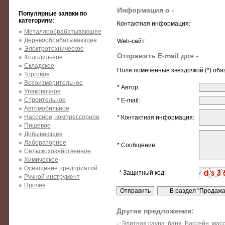
Информация о -
Популярные заявки по
категориям
:
Контактная информация:
Металлообрабатывающее
Деревообрабатывающее
Web-сайт:
Электротехническое
Отправить E-mail для -
Холодильное
Складское
Поля помеченные звездочкой (*) обя
Торговое
Весоизмерительное
* Автор:
Упаковочное
Строительное
* E-mail:
Автомобильное
Насосное, компрессорное
* Контактная информация:
Пищевое
Добывающее
Лабораторное
* Сообщение:
Сельскохозяйственное
Химическое
Оснащение предприятий
* Защитный код:
Ручной инструмент
Прочее
Другие предложения:
Элитная сауна, баня. Бассейн, мас