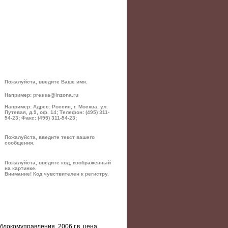
Пожалуйста, введите Ваше имя.
Например: pressa@inzona.ru
Например: Адрес: Россия, г. Москва, ул.
Путевая, д.9, оф. 14; Телефон: (495) 311-
54-23; Факс: (495) 311-54-23;
Пожалуйста, введите текст вашего
сообщения.
Пожалуйста, введите код, изображённый
на картинке.
Внимание! Код чувствителен к регистру.
блокомуправления, 2006 г.в. цена