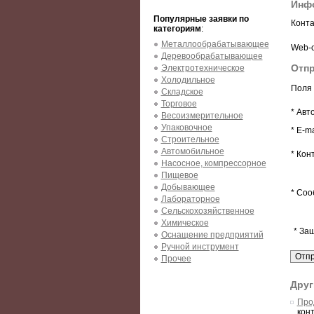
Инфо
Популярные заявки по
Конта
категориям
:
Металлообрабатывающее
Web-с
Деревообрабатывающее
Отпр
Электротехническое
Холодильное
Поля 
Складское
Торговое
* Авт
Весоизмерительное
Упаковочное
* E-ma
Строительное
Автомобильное
* Кон
Насосное, компрессорное
Пищевое
Добывающее
* Соо
Лабораторное
Сельскохозяйственное
Химическое
* За
Оснащение предприятий
Ручной инструмент
Прочее
Друг
Про
кон