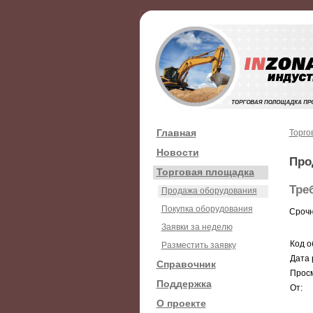
Главная
Торго
Новости
Про
Торговая площадка
Тре
Продажа оборудования
Покупка оборудования
Срочн
Заявки за неделю
Код о
Разместить заявку
Дата 
Справочник
Просм
Поддержка
От:
О проекте