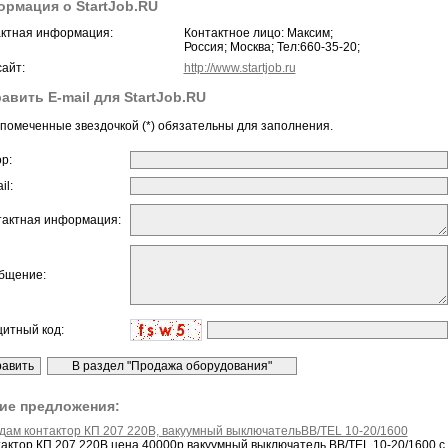
рмация о StartJob.RU
ктная информация:
Контактное лицо: Максим;
Россия; Москва; Тел:660-35-20;
айт:
http://www.startjob.ru
авить E-mail для StartJob.RU
помеченные звездочкой (*) обязательны для заполнения.
ор:
il:
тактная информация:
бщение:
щитный код:
ие предложения:
дам контактор КП 207 220В, вакуумный выключательBB/TEL 10-20/1600
тактор КП 207 220В цена 40000р.вакуумный выключатель BB/TEL 10-20/1600 с 