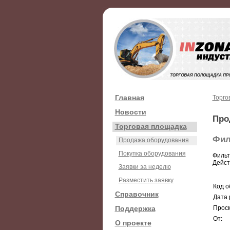
Главная
Торго
Новости
Про
Торговая площадка
Фил
Продажа оборудования
Покупка оборудования
Фильт
Дейст
Заявки за неделю
Разместить заявку
Код о
Справочник
Дата 
Поддержка
Просм
От:
О проекте