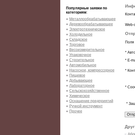
Инфо
Популярные заявки по
категориям
:
Конта
Металлообрабатывающее
Деревообрабатывающее
Web-с
Электротехническое
Отпр
Холодильное
Складское
Поля 
Торговое
Весоизмерительное
* Авт
Упаковочное
Строительное
* E-ma
Автомобильное
Насосное, компрессорное
* Кон
Пищевое
Добывающее
Лабораторное
* Соо
Сельскохозяйственное
Химическое
Оснащение предприятий
* За
Ручной инструмент
Прочее
Друг
Або