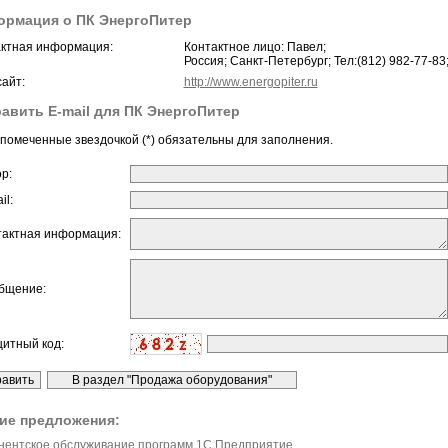
рмация о ПК ЭнергоПитер
ктная информация:
Контактное лицо: Павел;
Россия; Санкт-Петербург; Тел:(812) 982-77-83
айт:
http://www.energopiter.ru
авить E-mail для ПК ЭнергоПитер
помеченные звездочкой (*) обязательны для заполнения.
ор:
il:
тактная информация:
бщение:
щитный код:
ие предложения:
нентское обслуживание программ 1С.Предприятие