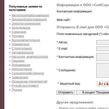
Информация о ООО «СибСтр
Популярные заявки по
категориям
:
Контактная информация:
Металлообрабатывающее
Деревообрабатывающее
Web-сайт:
Электротехническое
Отправить E-mail для ООО «
Холодильное
Складское
Поля помеченные звездочкой (*) обя
Торговое
Весоизмерительное
* Автор:
Упаковочное
Строительное
* E-mail:
Автомобильное
Насосное, компрессорное
* Контактная информация:
Пищевое
Добывающее
Лабораторное
* Сообщение:
Сельскохозяйственное
Химическое
Оснащение предприятий
* Защитный код:
Ручной инструмент
Прочее
Другие предложения:
Ремонт гур, рулевые рейки, насосы 