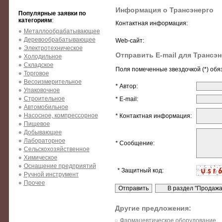
Информация о Трансэнерго
Популярные заявки по
категориям
:
Контактная информация:
Металлообрабатывающее
Деревообрабатывающее
Web-сайт:
Электротехническое
Отправить E-mail для Трансэн
Холодильное
Складское
Поля помеченные звездочкой (*) обя
Торговое
Весоизмерительное
* Автор:
Упаковочное
Строительное
* E-mail:
Автомобильное
Насосное, компрессорное
* Контактная информация:
Пищевое
Добывающее
Лабораторное
* Сообщение:
Сельскохозяйственное
Химическое
Оснащение предприятий
* Защитный код:
Ручной инструмент
Прочее
Другие предложения:
Фармацевтическое оборудование