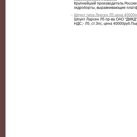
Крупнейший производитель России 
гидроборты, выравнивающие платфо
Шпунт типа Лерсен Л5 цена 40000ру
Шпунт Ларсен Л5 пр-ва ОАО "ДМКД".
НДС;- Л5, ст.3пс, цена 40000руб.Пы