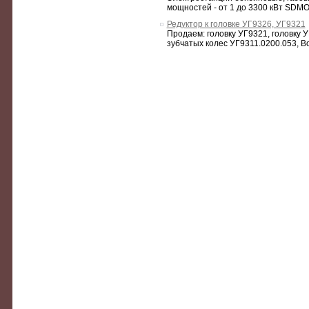
мощностей - от 1 до 3300 кВт SDMO,
Редуктор к головке УГ9326, УГ9321
Продаем: головку УГ9321, головку 
зубчатых колес УГ9311.0200.053, Во