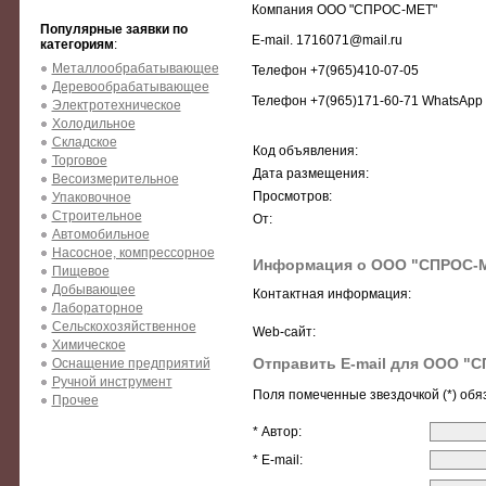
Компания ООО "СПРОС-МЕТ"
Популярные заявки по
E-mail. 1716071@mail.ru
категориям
:
Металлообрабатывающее
Телефон +7(965)410-07-05
Деревообрабатывающее
Телефон +7(965)171-60-71 WhatsApp
Электротехническое
Холодильное
Складское
Код объявления:
Торговое
Дата размещения:
Весоизмерительное
Просмотров:
Упаковочное
Строительное
От:
Автомобильное
Насосное, компрессорное
Информация о ООО "СПРОС-
Пищевое
Добывающее
Контактная информация:
Лабораторное
Сельскохозяйственное
Web-сайт:
Химическое
Отправить E-mail для ООО "
Оснащение предприятий
Ручной инструмент
Поля помеченные звездочкой (*) обя
Прочее
* Автор:
* E-mail: