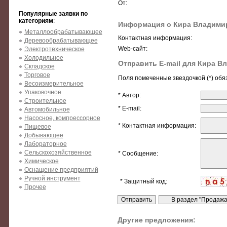
От:
Популярные заявки по
категориям
:
Информация о Кира Владими
Металлообрабатывающее
Контактная информация:
Деревообрабатывающее
Web-сайт:
Электротехническое
Холодильное
Отправить E-mail для Кира В
Складское
Торговое
Поля помеченные звездочкой (*) обя
Весоизмерительное
Упаковочное
* Автор:
Строительное
* E-mail:
Автомобильное
Насосное, компрессорное
* Контактная информация:
Пищевое
Добывающее
Лабораторное
Сельскохозяйственное
* Сообщение:
Химическое
Оснащение предприятий
Ручной инструмент
* Защитный код:
Прочее
Другие предложения: