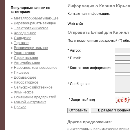
Информация о Кирилл Юрье
Популярные заявки по
категориям
:
Контактная информация:
Металлообрабатывающее
Деревообрабатывающее
Web-сайт:
Электротехническое
Отправить E-mail для Кирил
Холодильное
Складское
Поля помеченные звездочкой (*) обя
Торговое
Весоизмерительное
* Автор:
Упаковочное
Строительное
* E-mail:
Автомобильное
Насосное, компрессорное
* Контактная информация:
Пищевое
Добывающее
Лабораторное
* Сообщение:
Сельскохозяйственное
Химическое
Оснащение предприятий
* Защитный код:
Ручной инструмент
Прочее
Другие предложения:
Аксессуары и парикмахеские прина