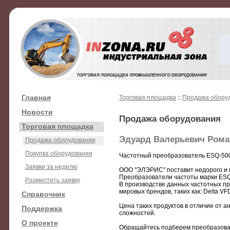
Главная
Торговая площадка
::
Продажа обору
Новости
Продажа оборудования
Торговая площадка
Эдуард Валерьевич Рома
Продажа оборудования
Покупка оборудования
Частотный преобразователь ESQ-500
Заявки за неделю
ООО "ЭЛЭРИС" поставит недорого и 
Преобразователи частоты марки ESQ
Разместить заявку
В производстве данных частотных п
мировых брендов, таких как: Delta VF
Справочник
Цена таких продуктов в отличие от а
Поддержка
сложностей.
О проекте
Обращайтесь подберем преобразова