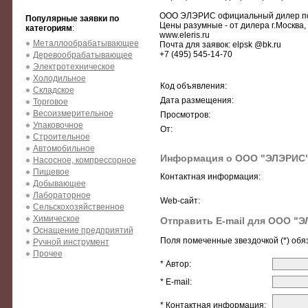
ООО ЭЛЭРИС официальный дилер по 
Популярные заявки по
Цены разумные - от дилера г.Москва
категориям
:
www.eleris.ru
Металлообрабатывающее
Почта для заявок: elpsk @bk.ru
+7 (495) 545-14-70
Деревообрабатывающее
Электротехническое
Холодильное
Код объявления:
Складское
Дата размещения:
Торговое
Весоизмерительное
Просмотров:
Упаковочное
От:
Строительное
Автомобильное
Информация о ООО "ЭЛЭРИС
Насосное, компрессорное
Пищевое
Контактная информация:
Добывающее
Лабораторное
Web-сайт:
Сельскохозяйственное
Химическое
Отправить E-mail для ООО "
Оснащение предприятий
Поля помеченные звездочкой (*) обя
Ручной инструмент
Прочее
* Автор:
* E-mail:
* Контактная информация: