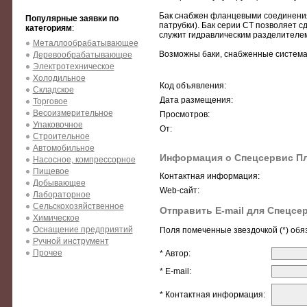
Бак снабжен фланцевыми соединения
Популярные заявки по
патрубки). Бак серии СТ позволяет с
категориям
:
служит гидравлическим разделителем
Металлообрабатывающее
Возможны баки, снабженные системам
Деревообрабатывающее
Электротехническое
Холодильное
Код объявления:
Складское
Дата размещения:
Торговое
Весоизмерительное
Просмотров:
Упаковочное
От:
Строительное
Автомобильное
Информация о Спецсервис П
Насосное, компрессорное
Пищевое
Контактная информация:
Добывающее
Web-сайт:
Лабораторное
Сельскохозяйственное
Отправить E-mail для Спецсе
Химическое
Оснащение предприятий
Поля помеченные звездочкой (*) обя
Ручной инструмент
Прочее
* Автор:
* E-mail:
* Контактная информация: