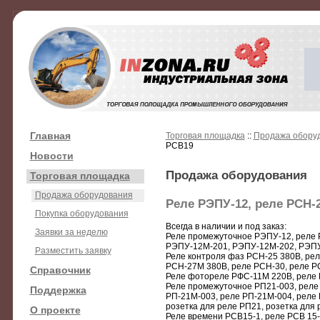
Главная
Торговая площадка
::
Продажа обору
РСВ19
Новости
Продажа оборудования
Торговая площадка
Продажа оборудования
Реле РЭПУ-12, реле РСН-
Покупка оборудования
Всегда в наличии и под заказ:
Заявки за неделю
Реле промежуточное РЭПУ-12, реле
РЭПУ-12М-201, РЭПУ-12М-202, РЭП
Разместить заявку
Реле контроля фаз РСН-25 380В, ре
РСН-27М 380В, реле РСН-30, реле РС
Справочник
Реле фотореле РФС-11М 220В, реле 
Реле промежуточное РП21-003, реле 
Поддержка
РП-21М-003, реле РП-21М-004, реле
розетка для реле РП21, розетка для
О проекте
Реле времени РСВ15-1, реле РСВ 15-1