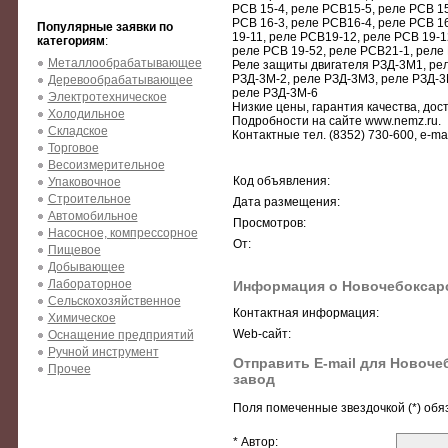
РСВ 15-4, реле РСВ15-5, реле РСВ 15
РСВ 16-3, реле РСВ16-4, реле РСВ 16
Популярные заявки по
19-11, реле РСВ19-12, реле РСВ 19-1
категориям
:
реле РСВ 19-52, реле РСВ21-1, реле
Металлообрабатывающее
Реле защиты двигателя РЗД-3М1, рел
РЗД-3М-2, реле РЗД-3М3, реле РЗД-3
Деревообрабатывающее
реле РЗД-3М-6
Электротехническое
Низкие цены, гарантия качества, дост
Холодильное
Подробности на сайте www.nemz.ru.
Складское
Контактные тел. (8352) 730-600, e-ma
Торговое
Весоизмерительное
Код объявления:
Упаковочное
Строительное
Дата размещения:
Автомобильное
Просмотров:
Насосное, компрессорное
От:
Пищевое
Добывающее
Лабораторное
Информация о Новочебоксарс
Сельскохозяйственное
Контактная информация:
Химическое
Web-сайт:
Оснащение предприятий
Ручной инструмент
Отправить E-mail для Новоче
Прочее
завод
Поля помеченные звездочкой (*) обя
* Автор: