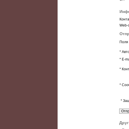
Инф
Конта
Web-с
Отпр
Поля 
* Авт
* E-ma
* Кон
* Соо
* За
Друг