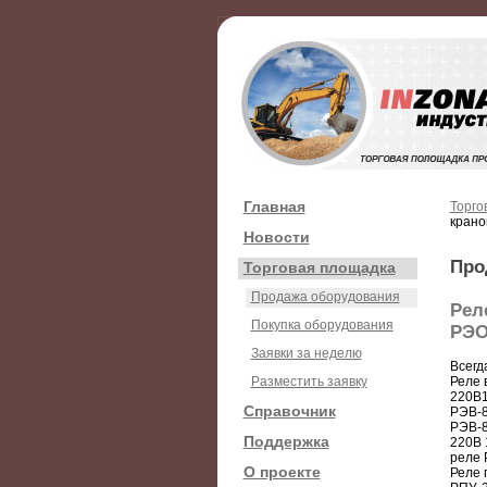
Главная
Торго
крано
Новости
Про
Торговая площадка
Продажа оборудования
Рел
Покупка оборудования
РЭО
Заявки за неделю
Всегд
Разместить заявку
Реле 
220В1
Справочник
РЭВ-8
РЭВ-8
Поддержка
220В 
реле 
О проекте
Реле 