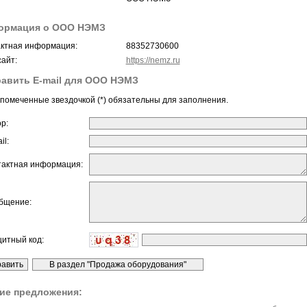
ормация о ООО НЭМЗ
ктная информация:
88352730600
айт:
https://nemz.ru
авить E-mail для ООО НЭМЗ
помеченные звездочкой (*) обязательны для заполнения.
ор:
il:
тактная информация:
бщение:
щитный код:
ие предложения: