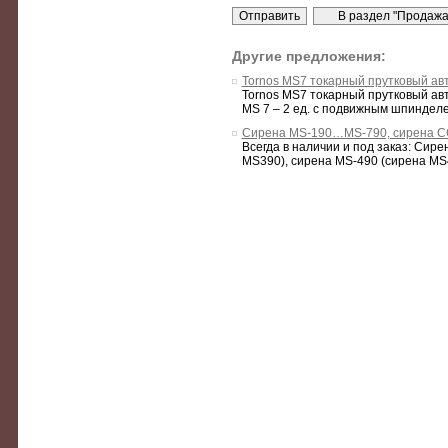
Другие предложения:
Tornos MS7 токарный прутковый ав
Tornos MS7 токарный прутковый авт
MS 7 – 2 ед. с подвижным шпинделем
Сирена MS-190…MS-790, сирена 
Всегда в наличии и под заказ: Сир
MS390), сирена MS-490 (сирена MS49