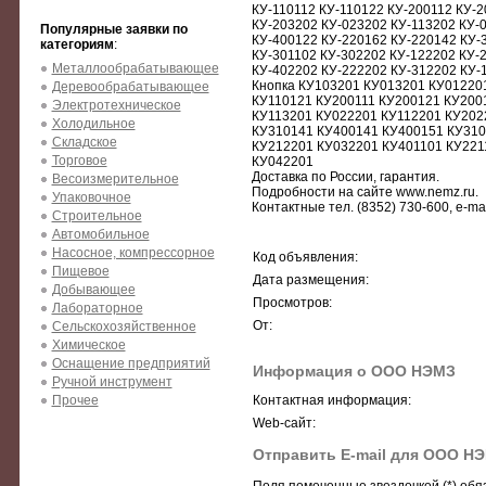
КУ-110112 КУ-110122 КУ-200112 КУ-2
КУ-203202 КУ-023202 КУ-113202 КУ-
Популярные заявки по
КУ-400122 КУ-220162 КУ-220142 КУ-
категориям
:
КУ-301102 КУ-302202 КУ-122202 КУ-2
Металлообрабатывающее
КУ-402202 КУ-222202 КУ-312202 КУ-
Кнопка КУ103201 КУ013201 КУ01220
Деревообрабатывающее
КУ110121 КУ200111 КУ200121 КУ200
Электротехническое
КУ113201 КУ022201 КУ112201 КУ202
Холодильное
КУ310141 КУ400141 КУ400151 КУ310
Складское
КУ212201 КУ032201 КУ401101 КУ221
Торговое
КУ042201
Доставка по России, гарантия.
Весоизмерительное
Подробности на сайте www.nemz.ru.
Упаковочное
Контактные тел. (8352) 730-600, e-ma
Строительное
Автомобильное
Насосное, компрессорное
Код объявления:
Пищевое
Дата размещения:
Добывающее
Просмотров:
Лабораторное
От:
Сельскохозяйственное
Химическое
Оснащение предприятий
Информация о ООО НЭМЗ
Ручной инструмент
Прочее
Контактная информация:
Web-сайт:
Отправить E-mail для ООО Н